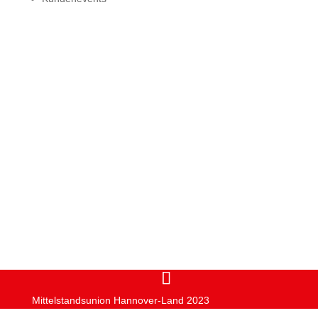
Machen Sie MIT!
MIT machen
Mittelstandsunion Hannover-Land 2023