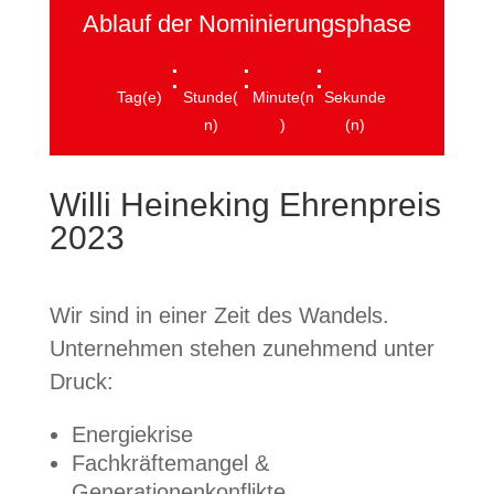
Ablauf der Nominierungsphase
:
:
:
Tag(e)
Stunde(
Minute(n
Sekunde
n)
)
(n)
Willi Heineking Ehrenpreis
2023
Wir sind in einer Zeit des Wandels.
Unternehmen stehen zunehmend unter
Druck:
Energiekrise
Fachkräftemangel &
Generationenkonflikte