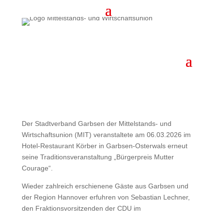
Bürgerpreis Mutter
Courage 2026
von
Sven
|
März 9, 2026
|
Garbsen
|
0 Kommentare
Der Stadtverband Garbsen der Mittelstands- und
Wirtschaftsunion (MIT) veranstaltete am 06.03.2026 im
Hotel-Restaurant Körber in Garbsen-Osterwals erneut
seine Traditionsveranstaltung „Bürgerpreis Mutter
Courage“.
Wieder zahlreich erschienene Gäste aus Garbsen und
der Region Hannover erfuhren von Sebastian Lechner,
den Fraktionsvorsitzenden der CDU im