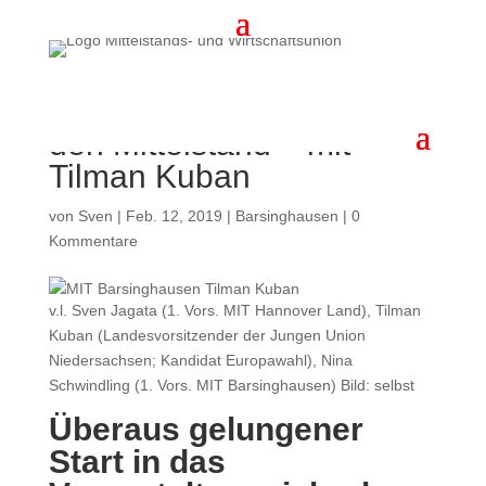
MIT Themenabend: Das
Europa von Morgen für
den Mittelstand – mit
Tilman Kuban
von
Sven
|
Feb. 12, 2019
|
Barsinghausen
|
0
Kommentare
v.l. Sven Jagata (1. Vors. MIT Hannover Land), Tilman
Kuban (Landesvorsitzender der Jungen Union
Niedersachsen; Kandidat Europawahl), Nina
Schwindling (1. Vors. MIT Barsinghausen) Bild: selbst
Überaus gelungener
Start in das